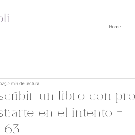
Home
2025
2 min de lectura
ribir un libro con pro
strarte en el intento -
o 63