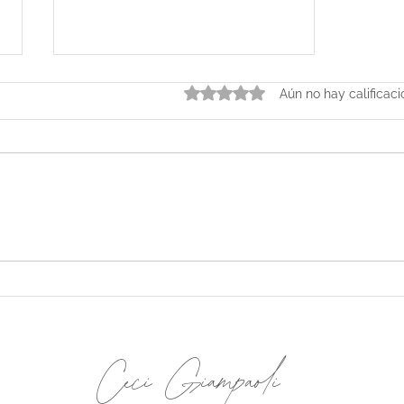
Obtuvo 0 de 5 estrellas.
Aún no hay calificac
Vos tenés el poder de
generar tus propios
ingresos - Episodio 10
Ceci Giampaoli