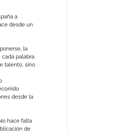
mpaña a 
hace desde un 
ponerse, la 
n cada palabra. 
e talento, sino 
o 
corrido 
ones desde la 
No hace falta 
blicación de 