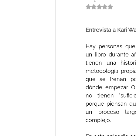
Obtuvo NaN de 5 e
Entrevista a Kari W
Hay personas que 
un libro durante a
tienen una histor
metodología propia
que se frenan po
dónde empezar. O 
no tienen "suficie
porque piensan que
un proceso largo
complejo.