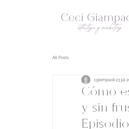
All Posts
cgiampaoli
23 jul 
Cómo esc
y sin fru
Episodi