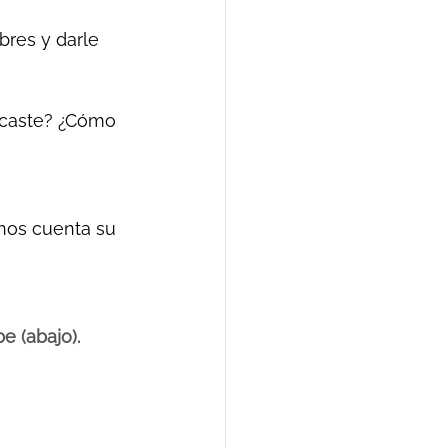
bres y darle 
licaste? ¿Cómo 
 nos cuenta su 
e (abajo). 