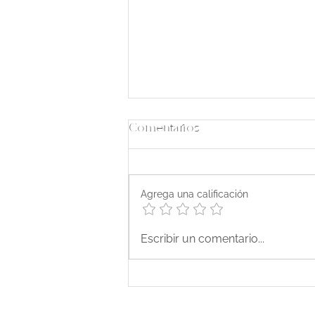
Comentarios
Agrega una calificación
Un hasta pronto - Episodio
Escribir un comentario...
74