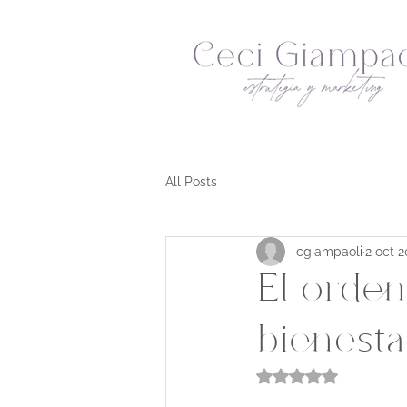
All Posts
cgiampaoli
2 oct 
El orde
bienesta
Obtuvo NaN de 5 e