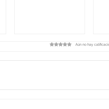
Obtuvo 0 de 5 estrellas.
Aún no hay calificac
Manifestación, misterio y
Ofer
paradigma cuántico con
com
Vero Diez
cone