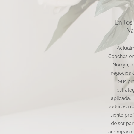
En los
Na
Actualm
Coaches en
Norryh, m
negocios d
Sus pr
estrateg
aplicada,
poderosa 
siento pr
de ser par
acompañar 