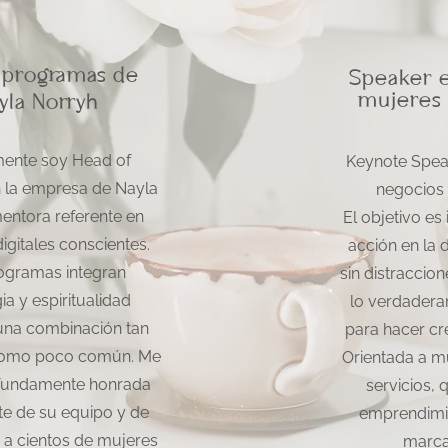
 programas de
Speaker e
mujeres 
yla Norryh
ente soy Head of
Keynote Spea
 la empresa de Nayla
negocios 
entora referente en
El objetivo es
igitales conscientes.
acción en la 
ogramas integran
sin distraccio
ia y espiritualidad
lo verdadera
 una combinación tan
para hacer cr
como poco común. Me
Orientada a m
ofundamente honrada
servicios, 
te de su equipo y de
emprendimie
a cientos de mujeres
marca