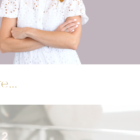
...
2