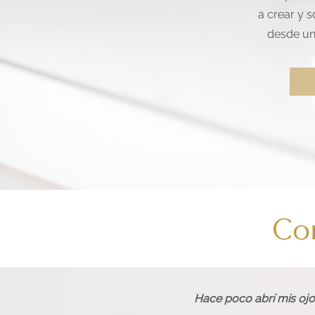
a crear y 
desde un
Con
Hace poco abrí mis ojo