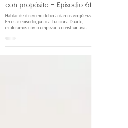
dinero y proyecta una vida
con propósito - Episodio 61
Hablar de dinero no debería darnos vergüenza.
En este episodio, junto a Lucciana Duarte,
exploramos cómo empezar a construir una
relación más sana con nuestras finanzas: sin
culpa, sin miedo y con objetivos claros. Una
conversación necesaria para transformar
nuestra manera de mirar los números… y
también nuestros sueños.