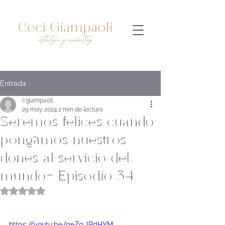
Entrada
cgiampaoli
29 may 2024
2 min de lectura
Seremos felices cuando
pongamos nuestros
dones al servicio del
mundo- Episodio 34
Obtuvo NaN de 5 estrellas.
https://youtu.be/geZg-lBdHYM