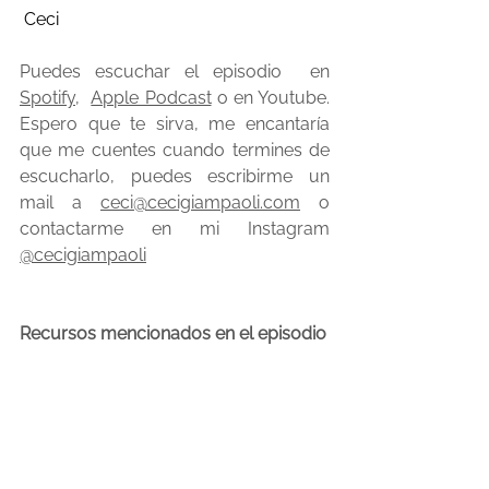
 Ceci
Puedes escuchar el episodio  en 
Spotify
,  
Apple Podcast
 o en Youtube. 
Espero que te sirva, me encantaría 
que me cuentes cuando termines de 
escucharlo, puedes escribirme un 
mail a 
ceci@cecigiampaoli.com
 o 
contactarme en mi Instagram 
@cecigiampaoli
Recursos mencionados en el episodio
Curso Corto DESPEGA
, 5 
escalones para aprender a ser 
estratégica y llevar tu negocio al 
siguiente nivel.