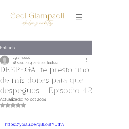
Entrada
cgiampaoli
18 sept 2024
2 min de lectura
DESPEGA, te presto uno
de mis dones para que
despegues - Episodio 42
Actualizado:
30 oct 2024
Obtuvo NaN de 5 estrellas.
https://youtu.be/qBLoBfYUthA