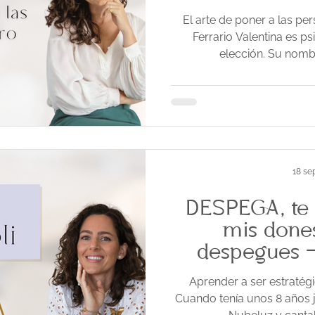
El arte de poner a las per
Ferrario Valentina es p
elección. Su nombr
18 se
DESPEGA, te 
mis done
despegues -
Aprender a ser estratég
Cuando tenía unos 8 años 