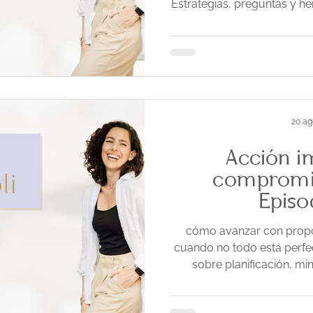
Estrategias, preguntas y he
negocio autén
20 ag
Acción i
compromis
Episo
cómo avanzar con propós
cuando no todo está perfec
sobre planificación, mi
imperfecta y cómo sostene