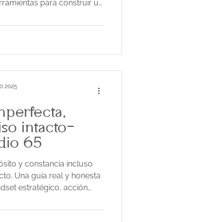
rramientas para construir un
tico y exitoso.
o 2025
mperfecta,
o intacto-
dio 65
ito y constancia incluso
to. Una guía real y honesta
ndset estratégico, acción
r proyectos con intención.