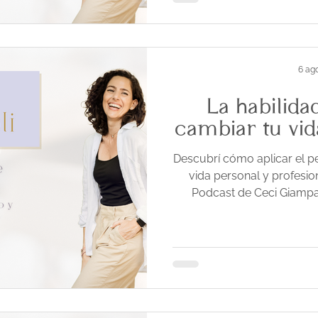
6 ag
La habilid
cambiar tu vid
Descubrí cómo aplicar el p
vida personal y profesion
Podcast de Ceci Giampa
concretos para desarroll
decisiones alineadas con
mujeres que buscan clari