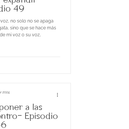
a expandir -
dio 49
 voz, no solo no se apaga
gata, sino que se hace más
 de mi voz o su voz,
v 2024
 poner a las
entro- Episodio
46