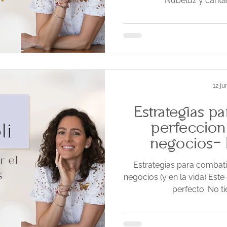
Nubeluz y cantab
12 ju
Estrategias p
perfeccion
negocios- 
Estrategias para combati
negocios (y en la vida) Est
perfecto. No ti