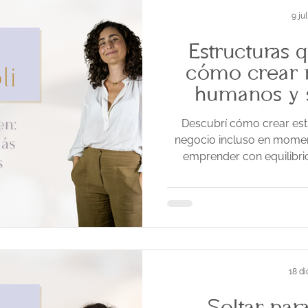
9 ju
Estructuras 
cómo crear 
humanos y s
Episo
Descubrí cómo crear est
negocio incluso en momen
emprender con equilibrio,
18 di