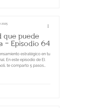
o 2025
ad que puede
a - Episodio 64
ensamiento estratégico en tu
al. En este episodio de El
oli, te comparto 5 pasos
ar esta habilidad y tomar
 tu propósito. Ideal para
dad, enfoque y bienestar.