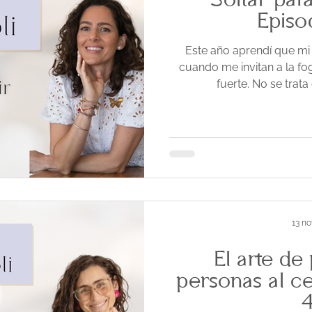
Soltar par
Episo
Este año aprendí que mi
cuando me invitan a la fo
fuerte. No se trata
13 no
El arte de
personas al c