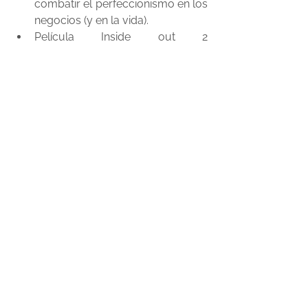
combatir el perfeccionismo en los 
negocios (y en la vida).
Película Inside out 2  
(Intensamente 2 en español)
proposito
emprender
mindset
Ver todo
Entradas recientes