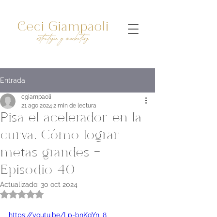
Entrada
cgiampaoli
21 ago 2024
2 min de lectura
Pisa el acelerador en la
curva. Cómo lograr
metas grandes -
Episodio 40
Actualizado:
30 oct 2024
Obtuvo NaN de 5 estrellas.
https://youtu.be/Lp-bnKqYn_8