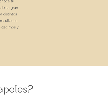
conoce tu
sde su gran
 distintos
 resultados
e decimos y
papeles?