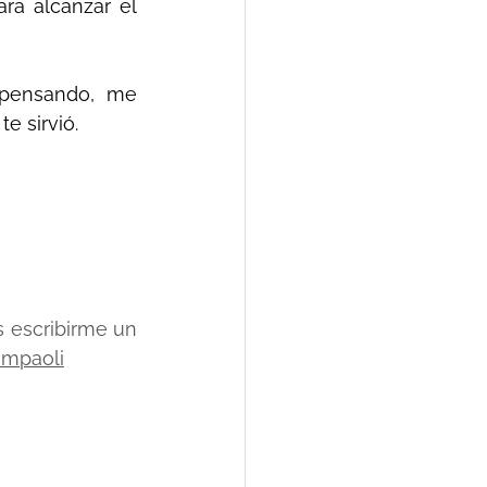
a alcanzar el 
 pensando, me 
e sirvió.
escribirme un 
ampaoli