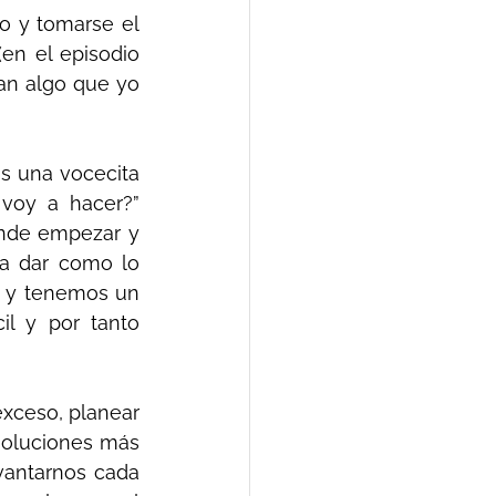
o y tomarse el 
en el episodio 
n algo que yo 
s una vocecita 
voy a hacer?” 
nde empezar y 
a dar como lo 
 y tenemos un 
l y por tanto 
xceso, planear 
soluciones más 
vantarnos cada 