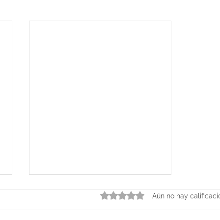
Obtuvo 0 de 5 estrellas.
Aún no hay calificac