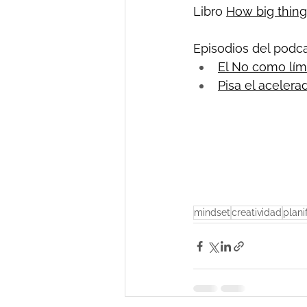
Libro 
How big thin
Episodios del podca
El No como lím
Pisa el acelera
mindset
creatividad
plani