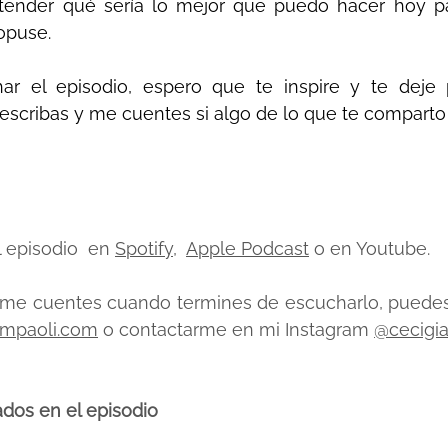
tender qué sería lo mejor que puedo hacer hoy par
opuse.
har el episodio, espero que te inspire y te deje
scribas y me cuentes si algo de lo que te comparto t
 episodio  en 
Spotify
,  
Apple Podcast
 o en Youtube. 
me cuentes cuando termines de escucharlo, puedes 
ampaoli.com
 o contactarme en mi Instagram 
@cecigi
dos en el episodio