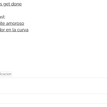
gs get done
st: 
ite amoroso
dor en la curva
ficacion