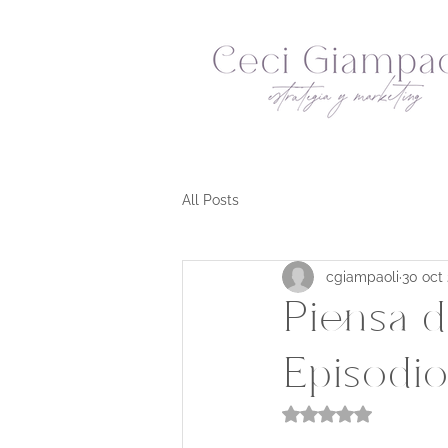
All Posts
cgiampaoli
30 oct
Piensa d
Episodi
Obtuvo NaN de 5 e